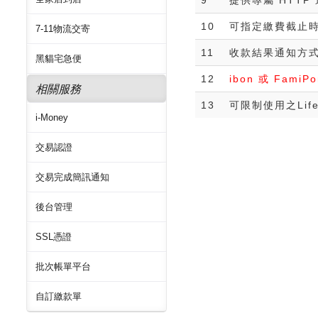
10
可指定繳費截止
7-11物流交寄
11
收款結果通知方式
黑貓宅急便
12
ibon 或 Fam
相關服務
13
可限制使用之Li
i-Money
交易認證
交易完成簡訊通知
後台管理
SSL憑證
批次帳單平台
自訂繳款單