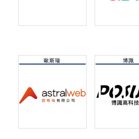
歐斯瑞
博識